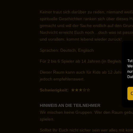
Keiner traut sich darüber zu reden, niemand we
spirituelle Geschichten ranken sich über dieses 
gemacht und will der Sache endlich auf den Grund
Nachricht erreicht Euch noch…doch was ist passi
und vorallem: kommt lebend wieder zurück!
Sprachen: Deutsch, Englisch
Tut
Für 2 bis 6 Spieler ab 14 Jahren (in Begleitung
Web
nur
Dieser Raum kann auch für Kids ab 12 Jahren „d
Dat
jedoch empfehlenswert.
Schwierigkeit: ★★★☆☆
C
HINWEIS AN DIE TEILNEHMER
Wir mischen keine Gruppen. Wer den Raum gebuch
spielen.
Solltet Ihr Euch nicht sicher sein wer alles mit 