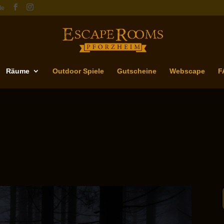
de
Räume
Outdoor Spiele
Gutscheine
Webscape
F