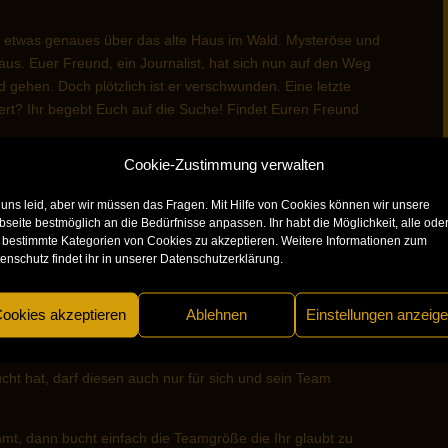
iß etwas genaues über das alte Haus im Wald. Mysteröse und
Haus. Euer Freund, ein Journalist, hat sich nun auf den Weg
 gehen. Doch plötzlich ist er verschwunden. Eine letzte
ert? Ihr begebt Euch auf die Suche! Findet Euren Freund
Cookie-Zustimmung verwalten
 uns leid, aber wir müssen das Fragen. Mit Hilfe von Cookies können wir unsere
 von Erwachsenen auch jünger)
seite bestmöglich an die Bedürfnisse anpassen. Ihr habt die Möglichkeit, alle ode
 bestimmte Kategorien von Cookies zu akzeptieren. Weitere Informationen zum
owngegradet“ werden, eine Erwachsene Begleitperson ist
enschutz findet ihr in unserer Datenschutzerklärung.
ookies akzeptieren
Ablehnen
Einstellungen anzeig
t hat, darf diesen auch nur für sich und sein Team
kommt, dann bucht einfach die Teamgröße die Ihr glaubt zu